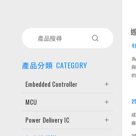
引
為
產品分類
CATEGORY
Embedded Controller
MCU
2
成
Power Delivery IC
2