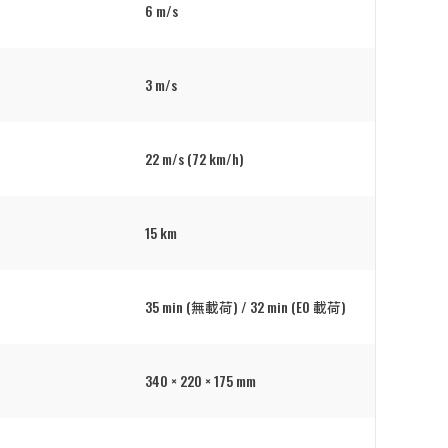
6 m/s
3 m/s
22 m/s (72 km/h)
15 km
35 min (無載荷) / 32 min (EO 載荷)
340 × 220 × 175 mm