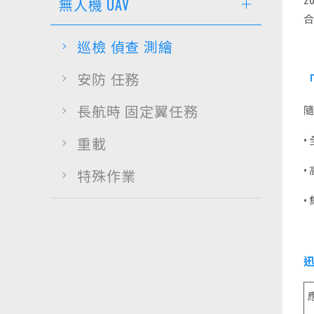
無人機 UAV
巡檢 偵查 測繪
安防 任務
長航時 固定翼任務
•
重載
•
特殊作業
•