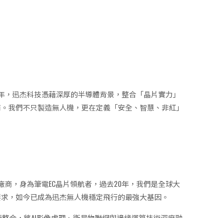
的元年，迅杰科技憑藉深厚的半導體背景，整合「晶片實力」
商。我們不只製造無人機，更在定義「安全、智慧、非紅」
的廠商，身為筆電EC晶片領航者，過去20年，我們是全球大
要求，如今已成為迅杰無人機穩定飛行的最強大基因。
源整合，將AI影像處理、衛星物聯網與邊緣運算技術深度融