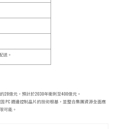
。
配送。
的28億元，預計於2030年衝刺至400億元。
鞏固 PC 週邊控制晶片的技術根基，並整合集團資源全面應
無限可能。