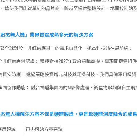
合。這使我們能從單純的晶片商，跨越至提供整機設計、地面控制站
「迅杰無人機」業界首選成熟多元的解決方案
隨著全球對於「非紅供應鏈」的需求白熱化，迅杰科技站在最前線：
 全非紅供應鏈認證： 積極對接2027年政府採購商機，實現關鍵零組
 高資安防護： 透過策略投資璿元科技與翔探科技，我們具備軍用級
 集團協作動能： 融合神盾集團內的AI影像處理、衛星物聯網與自主飛
迅杰無人機解決方案不僅是硬體製造，更是軟硬體深度融合的成
應用領域
迅杰解決方案亮點