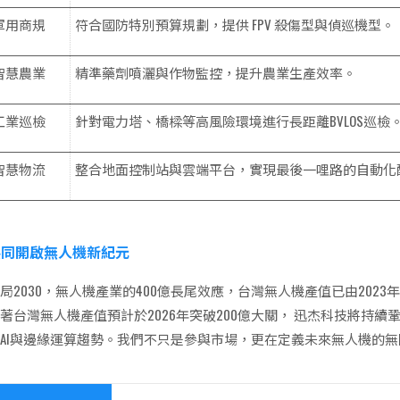
軍用商規
符合國防特別預算規劃，提供 FPV 殺傷型與偵巡機型。
智慧農業
精準藥劑噴灑與作物監控，提升農業生產效率。
工業巡檢
針對電力塔、橋樑等高風險環境進行長距離BVLOS巡檢
智慧物流
整合地面控制站與雲端平台，實現最後一哩路的自動化
共同開啟無人機新紀元
局2030，無人機產業的400億長尾效應，台灣無人機產值已由2023年
著台灣無人機產值預計於2026年突破200億大關， 迅杰科技將持續
AI與邊緣運算趨勢。我們不只是參與市場，更在定義未來無人機的