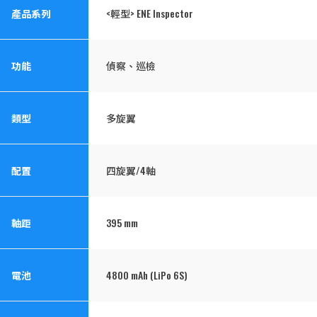
產品系列
<輕型> ENE Inspector
功能
偵察、巡檢
類型
多旋翼
配置
四旋翼/4軸
軸距
395 mm
電池
4800 mAh (LiPo 6S)