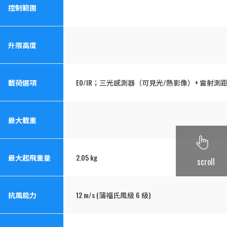
控制範圍
升限高度
載荷選項
EO/IR；三光感測器（可見光/熱影像）+ 雷射測距儀 (
最大載重
最大起飛重量
2.05 kg
scroll
抗風能力
12 m/s (蒲福氏風級 6 級)