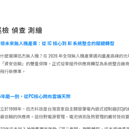
巡檢 偵查 測繪
領未來無人機產業：從 IC 核心到 AI 系統整合的關鍵轉型
什麼選擇迅杰無人機？在 2026 年全球無人機產業邁向量產高峰
與「資安信賴」的雙重保障，正式從零組件供應商轉型為系統整合廠
的飛行新標準。
5年磨一劍，從PC核心跨向雲端天際
立於1998年，迅杰科技是台灣首家自主開發筆電內嵌式控制器(EC)
廠最信賴的供應商。這份對電源管理、電池偵測及熱管理的嚴苛技術
022年迅杰加入神盾集團並啟動「第二隻腳」戰略轉型，迅杰透過資