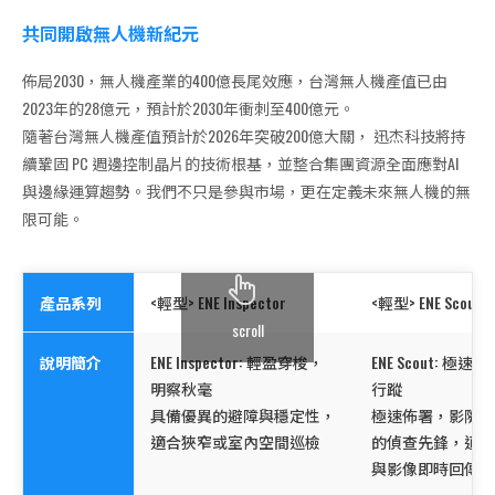
共同開啟無人機新紀元
佈局2030，無人機產業的400億長尾效應，台灣無人機產值已由
2023年的28億元，預計於2030年衝刺至400億元。
隨著台灣無人機產值預計於2026年突破200億大關， 迅杰科技將持
續鞏固 PC 週邊控制晶片的技術根基，並整合集團資源全面應對AI
與邊緣運算趨勢。我們不只是參與市場，更在定義未來無人機的無
限可能。
產品系列
<輕型> ENE Inspector
<輕型> ENE Scout
scroll
說明簡介
ENE Inspector: 輕盈穿梭，
ENE Scout: 極
明察秋毫
行蹤
具備優異的避障與穩定性，
極速佈署，影隨行
適合狹窄或室內空間巡檢
的偵查先鋒，適合
與影像即時回傳