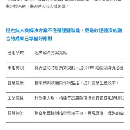
主飛控系統，將AI導入無人機終端。
迅杰無人機解決方案不僅是硬體製造，更是軟硬體深度融
合的成果已準備好應對
應用領域
迅杰解決方案亮點
軍用商規
符合國防特別預算規劃，提供 FPV 殺傷型與偵巡機型
智慧農業
精準藥劑噴灑與作物監控，提升農業生產效率。
工業巡檢
針對電力塔、橋樑等高風險環境進行長距離BVLOS巡
智慧物流
整合地面控制站與雲端平台，實現最後一哩路的自動