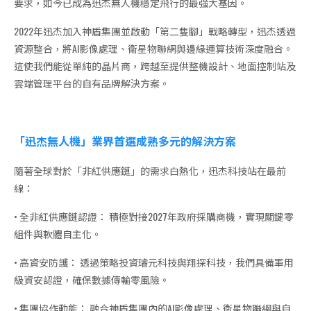
要求，如今已成為迅杰無人機穩定飛行的最強大基因。
2022年迅杰加入神盾集團並啟動「第二隻腳」戰略轉型，迅杰透過
資源整合，將AI影像處理、衛星物聯網與邊緣運算技術深度融合。
這使我們能從單純的晶片商，跨越至提供整機設計、地面控制站及
雲端管理平台的自有品牌解決方案。
「迅杰無人機」業界首選成熟多元的解決方案
隨著全球對於「非紅供應鏈」的需求白熱化，迅杰科技站在最前
線：
• 全非紅供應鏈認證： 積極對接2027年政府採購商機，實現關鍵零
組件與軟體自主化。
• 高資安防護： 透過策略投資璿元科技與翔探科技，我們具備軍用
級資安認證，確保數據傳輸零風險。
• 集團協作動能： 融合神盾集團內的AI影像處理、衛星物聯網與自