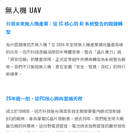
無人機 UAV
引領未來無人機產業：從 IC 核心到 AI 系統整合的關鍵轉
型
為什麼選擇迅杰無人機？在 2026 年全球無人機產業邁向量產高峰
的元年，迅杰科技憑藉深厚的半導體背景，整合「晶片實力」與
「資安信賴」的雙重保障，正式從零組件供應商轉型為系統整合廠
商。我們不只製造無人機，更在定義「安全、智慧、非紅」的飛行
新標準。
25年磨一劍，從PC核心跨向雲端天際
成立於1998年，迅杰科技是台灣首家自主開發筆電內嵌式控制器
(EC)的廠商，身為筆電EC晶片領航者，過去20年，我們是全球大廠
最信賴的供應商。這份對電源管理、電池偵測及熱管理的嚴苛技術