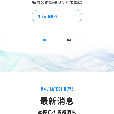
與風扇帶來豐富的RGB燈效，大幅提升電競玩家的沉浸
件獲得穩定且高效的電力供應
筆電效能與優良使用者體驗
成為迅杰無人機穩定飛行的最強大基因。2022年迅杰加
式體驗
入神盾集團並啟動戰略轉型，迅杰透過資源整合，將AI
VIEW MORE
VIEW MORE
影像處理、衛星物聯網與邊緣運算技術深度融合。這使
VIEW MORE
我們能從單純的晶片商，跨越至提供整機設計、地面控
制站及雲端管理平台的自有品牌解決方案。
01
04
隨著全球對於「非紅供應鏈」的需求白熱化，迅杰科技
站在最前線：
• 全非紅供應鏈認證： 積極對接2027年政府採購商
機，實現關鍵零組件與軟體自主化。
• 高資安防護： 透過策略投資夥伴，我們具備軍用級資
安認證，確保數據傳輸零風險。
04 / LATEST NEWS
• 集團協作動能： 融合集團內的AI影像處理、衛星物聯
最新消息
網與自主飛控系統，將AI導入無人機終端。
掌握迅杰最新消息
我們不只是參與市場，更在定義未來無人機的無限可