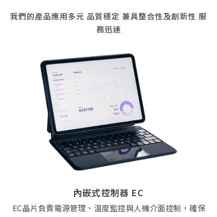
我們的產品應用多元 品質穩定 兼具整合性及創新性 服
務迅速
無人機全方位解決方案
引領未來無人機產業：從 IC 核心到 AI 系統整合的關鍵
轉型
在 2026 年全球無人機產業邁向量產高峰的元年，迅杰
科技憑藉深厚的半導體背景，整合「晶片實力」與「資
安信賴」的雙重保障，正式從零組件供應商轉型為系統
整合廠商。我們不只製造無人機，更在定義「安全、智
慧、非紅」的飛行新標準
閱讀更多
內嵌式控制器 EC
微控制器 MCU
電源管理 IC
成立於1998年，我們是全球NB大廠最信賴的供應商，
VIEW MORE
EC晶片負責電源管理、溫度監控與人機介面控制，確保
在電競領域，迅杰的產品為記憶體模組燈條、電競機殼
提供關鍵的電源管理IC，確保電子產品電路板上的各組
這份對電源管理、電池偵測及熱管理的嚴苛技術堅持，