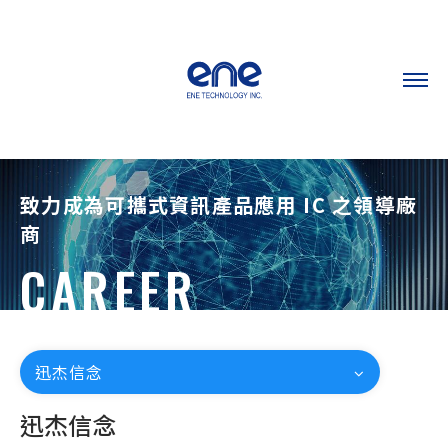
致力成為可攜式資訊產品應用 IC 之領導廠
商
CAREER
迅杰信念
迅杰信念