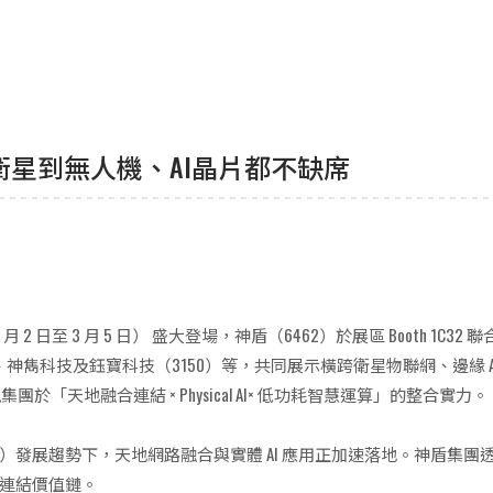
從衛星到無人機、AI晶片都不缺席
（3 月 2 日至 3 月 5 日） 盛大登場，神盾（6462）於展區 Booth 1
衛星、神雋科技及鈺寶科技（3150）等，共同展示橫跨衛星物聯網、邊緣
於「天地融合連結 × Physical AI× 低功耗智慧運算」的整合實力。
errestrial Network）發展趨勢下，天地網路融合與實體 AI 應用正加
連結價值鏈。