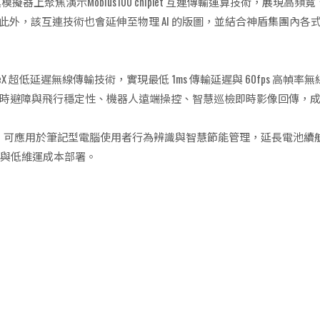
器上聚焦演示Mobius100 chiplet 互連傳輸運算技術，展現
此外，該互連技術也會延伸至物理 AI 的版圖，並結合神盾集團內各式
 超低延遲無線傳輸技術，實現最低 1ms 傳輸延遲與 60fps 高幀率
障與飛行穩定性、機器人遠端操控、智慧巡檢即時影像回傳，成為 Phys
AI 晶片，可應用於筆記型電腦使用者行為辨識與智慧節能管理，延長電池續
運作與低維運成本部署。