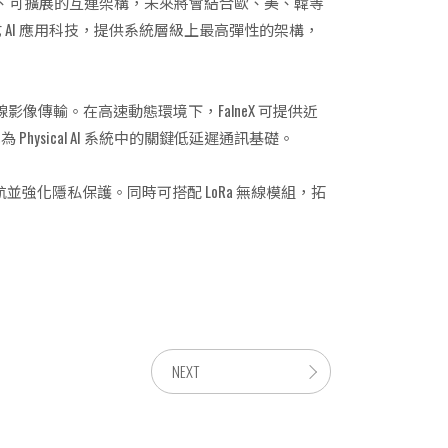
高頻寬、可擴展的互連架構，未來將會結合歐、美、韓等
 AI 應用科技，提供系統層級上最高彈性的架構，
無線影像傳輸。在高速動態環境下，FalneX 可提供近
ical AI 系統中的關鍵低延遲通訊基礎。
航並強化隱私保護。同時可搭配 LoRa 無線模組，拓
NEXT