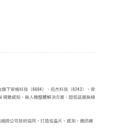
C32 聯合旗下安格科技（6684）、迅杰科技（6243）、安
 AI 視覺感知、無人機整體解決方案、超低延遲無線
速落地。神盾集團透過跨公司技術協同，打造從晶片、感測、通訊模