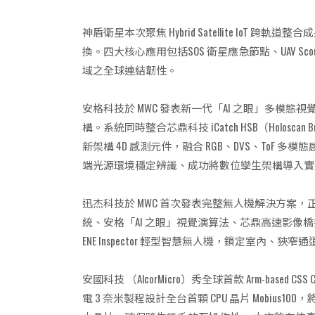
神盾衛星本次聚焦 Hybrid Satellite IoT 跨軌
換。四大核心應用包括SOS 衛星應急節點、UAV Sc
域之全球連結韌性。
安格科技於 MWC 發表新一代「AI 之眼」多模態視覺感知系統，建
構。系統同時整合芯鼎科技 iCatch HSB（Hol
新架構 4D 感測元件，融合 RGB、DVS、To
端光源環境穩定辨識、成功將數位孿生架構導入實體
迅杰科技於 MWC 首次發表完整無人機解決方案
統、安格「AI 之眼」視覺演算法、芯鼎高速影
ENE Inspector 輕型智慧無人機，鎖定室
安國科技 （AlcorMicro）秀全球首款 Arm-based CS
電 3 奈米製程設計全台首顆 CPU 晶片 Mobius100，將實現業界