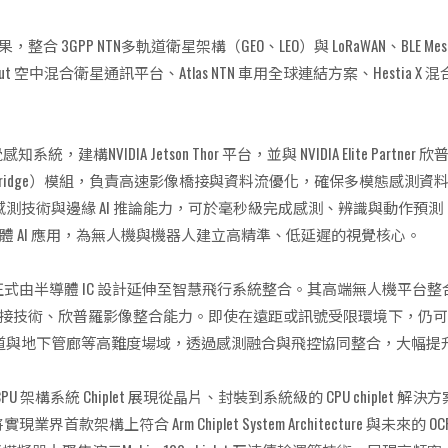
道整合成果，整合 3GPP NTN多軌道衛星架構（GEO、LEO）與 LoRaWAN、BL
out 空中混合衛星通訊平台、Atlas NTN 車用全球連結方案、Hest
構NVIDIA Jetson Thor 平台，並與 NVIDIA Elite Partner
oscan Bridge）模組，負責高速影像橋接與資料流優化，確保多模態
F 多模態感測技術與邊緣 AI 推論能力，可於毫秒級完成感測、辨識與
 AI 應用，為無人機與機器人建立高精準、低延遲的視覺核心。
，正式由半導體 IC 設計延伸至智慧飛行系統整合。其高端無人機平台
像橋接技術、欣普羅影像整合能力。即使在遠距或訊號受限環境下，仍
內、狹窄通道與地下管廊等高難度場域，透過感測融合與飛控協同整合，大
S CPU 架構系統 Chiplet 展現從晶片、封裝到系統級的 CPU chiplet 解決方案
首款架構上符合 Arm Chiplet System Architecture 與未來的 OCP 規範