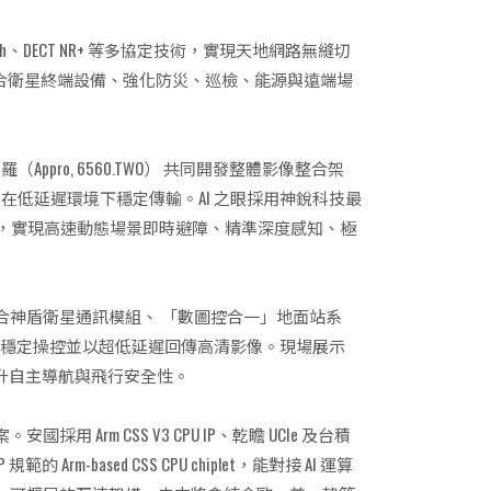
E Mesh、DECT NR+ 等多協定技術，實現天地網路無縫切
ia X 混合衛星終端設備、強化防災、巡檢、能源與遠端場
 欣普羅（Appro, 6560.TWO） 共同開發整體影像整合架
感測資料在低延遲環境下穩定傳輸。AI 之眼採用神銳科技最
動作預測，實現高速動態場景即時避障、精準深度感知、極
整合神盾衛星通訊模組、 「數圖控合一」地面站系
可穩定操控並以超低延遲回傳高清影像。現場展示
幅提升自主導航與飛行安全性。
。安國採用 Arm CSS V3 CPU IP、乾瞻 UCIe 及台積
的 Arm-based CSS CPU chiplet，能對接 AI 運算