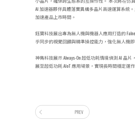
小晶片，確保跨生態系的互操作性。 本次將在仿真模擬
AI 加速器夥伴具體落實異構多晶片高速運算系統。
加速產品上市時間。
鈺寶科技展出專為無人機與機器人應用打造的 FalneX
乎同步的視覺回饋與精準操控能力，強化無人機即時避
神雋科技展示 Always-On 超低功耗情境偵測 
展至超低功耗 AIoT 應用場景，實現長時間穩定
PREV