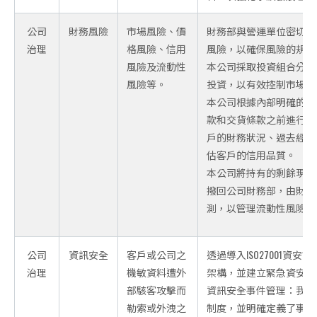
公司
財務風險
市場風險、價
財務部與營運單位密切合
治理
格風險、信用
風險，以確保風險的規避
風險及流動性
本公司採取投資組合分散
風險等。
投資，以有效控制市場風
本公司根據內部明確的授
款和交貨條款之前進行管
戶的財務狀況、過去經驗
估客戶的信用品質。
本公司將持有的剩餘現金
撥回公司財務部，由財務
測，以管理流動性風險。
公司
資訊安全
客戶或公司之
透過導入ISO27001資
治理
機敏資料遭外
架構，並建立緊急資安事
部駭客攻擊而
資訊安全事件管理：我們
勒索或外洩之
制度，並明確定義了事件