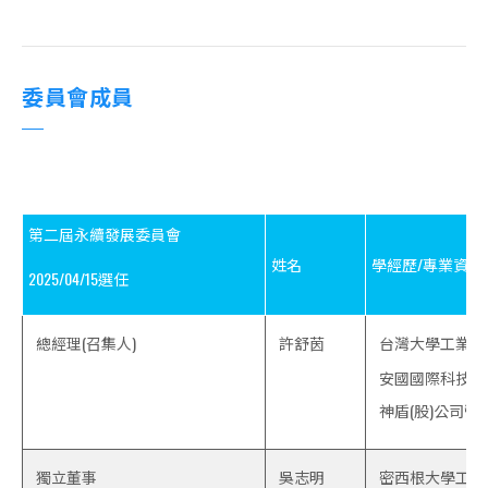
委員會成員
第二屆永續發展委員會
姓名
學經歷/專業資格
2025/04/15選任
總經理(召集人)
許舒茵
台灣大學工業工
安國國際科技(
神盾(股)公司
獨立董事
吳志明
密西根大學工程