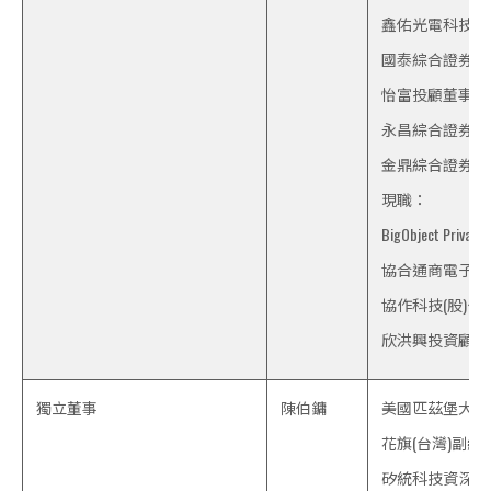
鑫佑光電科技(
國泰綜合證券董
怡富投顧董事長
永昌綜合證券副
金鼎綜合證券協
現職：
BigObject Privat
協合通商電子商務
協作科技(股)公
欣洪興投資顧問
獨立董事
陳伯鏞
美國匹茲堡大
花旗(台灣)副總
矽統科技資深副