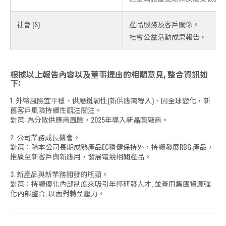
社會 (S)
產品服務及客戶關係。
社會公益活動成果報告。
根據以上報告內容以及董事提出的相關意見, 整合資訊如
下:
1. 外幣風險宜平穩、供應鏈韌性(新供應商導入)、因全球變化，新
舊客戶風險持續性觀注關注。
對策: 為分散供應商風險，2025年導入新晶圓廠商。
2. 公司業務成長機會。
對策：除本公司長期成熟產品EC穩健保持外，持續發展RBG 產品，
推廣至新客戶與新應用，發展電競相關產品。
3. 新產品與新業務開發的瓶頸。
對策：持續優化內部制度來吸引年輕研發人才, 並善用集團資源強
化內部整合, 以面對轉型壓力。