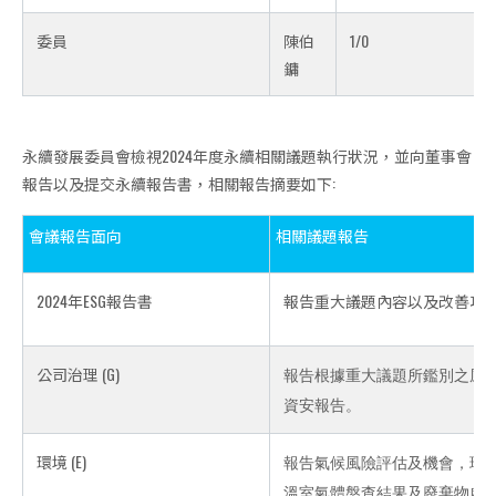
委員
陳伯
1/0
鏞
永續發展委員會檢視2024年度永續相關議題執行狀況，並向董事會
報告以及提交永續報告書，相關報告摘要如下:
會議報告面向
相關議題報告
2024年ESG報告書
報告重大議題內容以及改善項
公司治理 (G)
報告根據重大議題所鑑別之風
資安報告。
環境 (E)
報告氣候風險評估及機會，現
溫室氣體盤查結果及廢棄物處