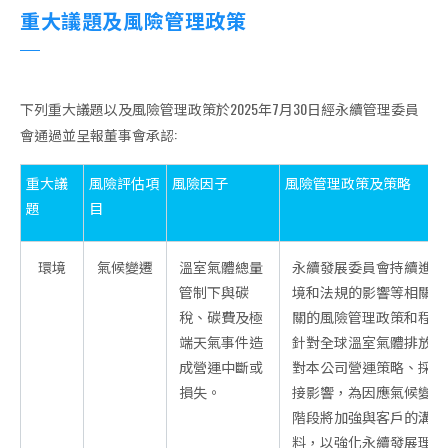
重大議題及風險管理政策
下列重大議題以及風險管理政策於2025年7月30日經永續管理委員
會通過並呈報董事會承認:
重大議
風險評估項
風險因子
風險管理政策及策略
題
目
環境
氣候變遷
溫室氣體總量
永續發展委員會持續進行
管制下與碳
境和法規的影響等相關資
稅、碳費及極
關的風險管理政策和程序
端天氣事件造
針對全球溫室氣體排放總
成營運中斷或
對本公司營運策略、採購
損失。
接影響，為因應氣候變遷
階段將加強與客戶的溝通
料，以強化永續發展理念